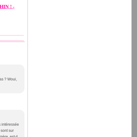
HIN ! -
pas ? Woui,
ès intéressée
 sont sur
mère, est-il