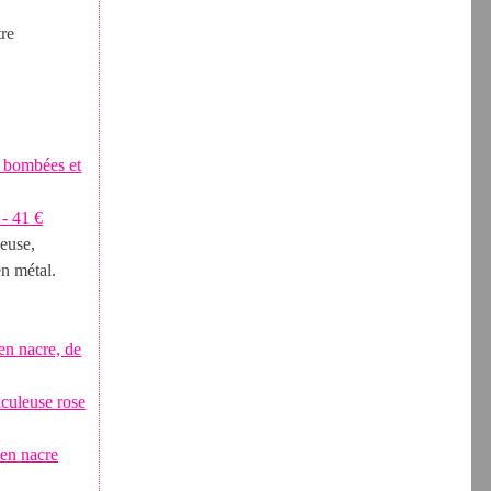
tre
leuse,
en métal.