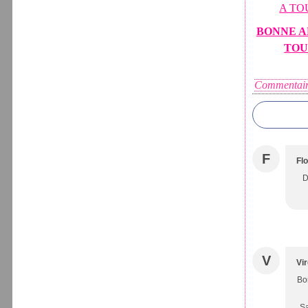
BONNE A
TOU
Commentair
F
Fl
D
V
Vir
Bon
Sa