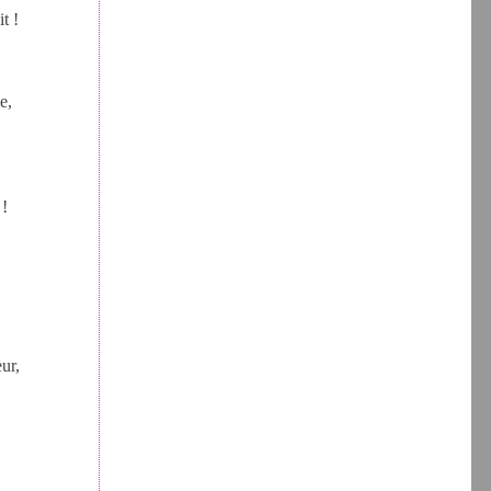
t !
e,
 !
ur,