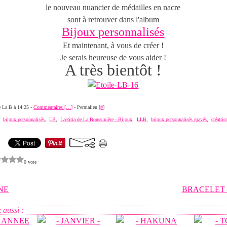
le nouveau nuancier de médailles en nacre
sont à retrouver dans l'album
Bijoux personnalisés
Et maintenant, à vous de créer !
Je serais heureuse de vous aider !
A très bientôt !
de La B à 14:25 -
Commentaires [
…
]
- Permalien [
#
]
,
bijoux personnalisés
,
LB
,
Laetitia de La Boussinière - Bijoux
,
LLB
,
bijoux personnalisés gravés
,
créatri
0 vote
NE
BRACELET 
 aussi :