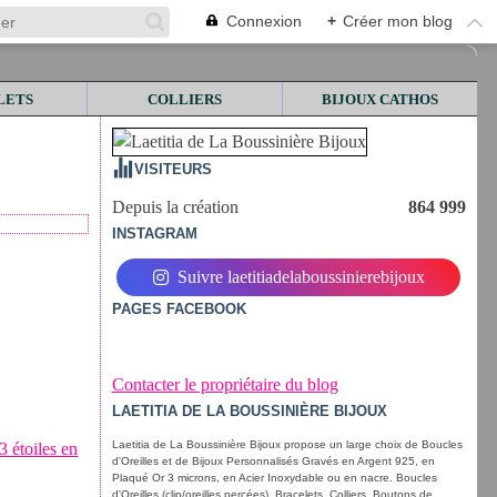
Connexion
+
Créer mon blog
LETS
COLLIERS
BIJOUX CATHOS
VISITEURS
Depuis la création
864 999
INSTAGRAM
Suivre laetitiadelaboussinierebijoux
PAGES FACEBOOK
Contacter le propriétaire du blog
LAETITIA DE LA BOUSSINIÈRE BIJOUX
Laetitia de La Boussinière Bijoux propose un large choix de Boucles
d'Oreilles et de Bijoux Personnalisés Gravés en Argent 925, en
Plaqué Or 3 microns, en Acier Inoxydable ou en nacre. Boucles
d'Oreilles (clip/oreilles percées), Bracelets, Colliers, Boutons de