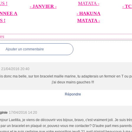
- JANVIER -
- TC
NNEE A
- HAKUNA
S !
MATATA -
es
Ajouter un commentaire
o
21/04/2016 20:40
is donc ma belle, sur ton bracelet maille marine, tu adapterais un fermoir en T ou 
j'ai deux mains gauches !!!
Répondre
ginie
17/04/2016 14:20
jour Laetitia, je viens de découvrir vos bijoux, bravo, c'est vraiment joli. Je suis tr
par un bracelet en plaqué or, pouvez-vous me contacter? D'autre part mes parents
umur et je suis certaine que votre exposition jeudi 21 avril plairait beaucoup à ma 