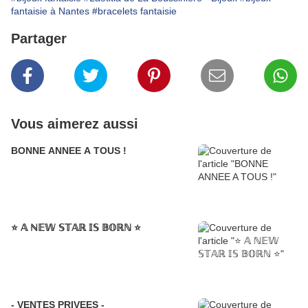
fantaisie à Nantes
#bracelets fantaisie
Partager
Vous aimerez aussi
BONNE ANNEE A TOUS !
⭐️ 𝔸 ℕ𝔼𝕎 𝕊𝕋𝔸ℝ 𝕀𝕊 𝔹𝕆ℝℕ ⭐️
- VENTES PRIVEES -