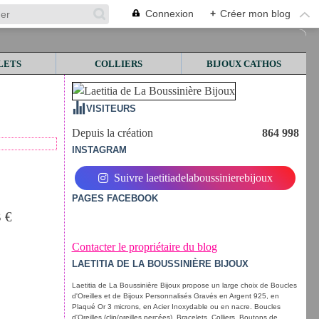
Connexion
+
Créer mon blog
LETS
COLLIERS
BIJOUX CATHOS
VISITEURS
Depuis la création
864 998
INSTAGRAM
Suivre laetitiadelaboussinierebijoux
PAGES FACEBOOK
3 €
Contacter le propriétaire du blog
LAETITIA DE LA BOUSSINIÈRE BIJOUX
Laetitia de La Boussinière Bijoux propose un large choix de Boucles
d'Oreilles et de Bijoux Personnalisés Gravés en Argent 925, en
Plaqué Or 3 microns, en Acier Inoxydable ou en nacre. Boucles
d'Oreilles (clip/oreilles percées), Bracelets, Colliers, Boutons de