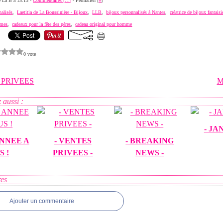
de La B à 15:13 -
Commentaires [
…
]
- Permalien [
#
]
nalisés
,
Laetitia de La Boussinière - Bijoux
,
LLB
,
bijoux personnalisés à Nantes
,
créatrice de bijoux fantais
mmes
,
cadeaux pour la fête des pères
,
cadeau original pour homme
0 vote
 PRIVEES
M
 aussi :
- JA
NNEE A
- VENTES
- BREAKING
S !
PRIVEES -
NEWS -
es
Ajouter un commentaire