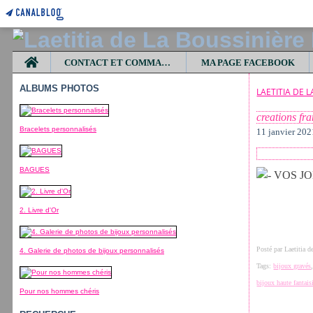
Home
CONTACT ET COMMANDES
MA PAGE FACEBOOK
ALBUMS PHOTOS
LAETITIA DE 
creations fr
Bracelets personnalisés
11 janvier 202
BAGUES
2. Livre d'Or
Posté par Laetitia 
4. Galerie de photos de bijoux personnalisés
Tags:
bijoux gravés
bijoux haute fantais
Pour nos hommes chéris