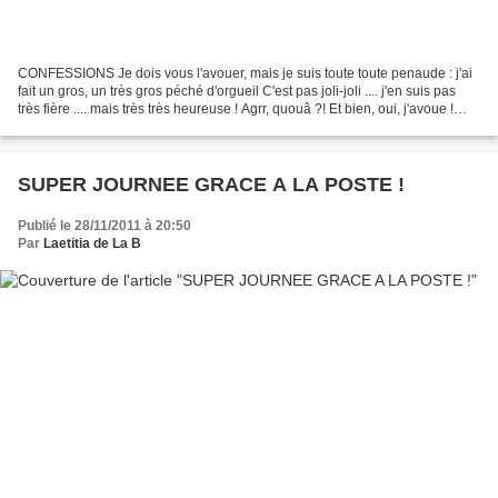
CONFESSIONS Je dois vous l'avouer, mais je suis toute toute penaude : j'ai
fait un gros, un très gros péché d'orgueil C'est pas joli-joli .... j'en suis pas
très fière .... mais très très heureuse ! Agrr, quouâ ?! Et bien, oui, j'avoue !
Bon, il faut...
SUPER JOURNEE GRACE A LA POSTE !
Publié le 28/11/2011 à 20:50
Par
Laetitia de La B