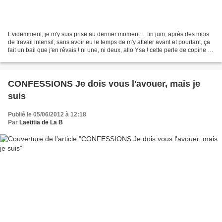
Evidemment, je m'y suis prise au dernier moment ... fin juin, après des mois
de travail intensif, sans avoir eu le temps de m'y atteler avant et pourtant, ça
fait un bail que j'en rêvais ! ni une, ni deux, allo Ysa ! cette perle de copine a
su répondre...
CONFESSIONS Je dois vous l'avouer, mais je
suis
Publié le 05/06/2012 à 12:18
Par
Laetitia de La B