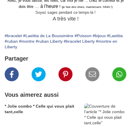
Allez, je vous laisse, les filles, car moi je file ... chez le coiffeur et je
à l'heure
dois être ....
!
(je fais des rimes, maintenant, hihihi !)
Soyez sages pendant ce temps-là !
A très vite !
#bracelet
#Laetitia de La Boussinière
#Poisson
#bijoux
#Laetitia
#ruban
#montre
#ruban Liberty
#bracelet Liberty
#montre en
Liberty
Partager
Vous aimerez aussi
* Jolie combo * Celle qui vous plait
tant,celle