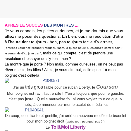
APRES LE SUCCES
DES MONTRES
....
Je vous connais, les p'tites curieuses, et je me doutais que vous
alliez me poser des questions. Eh bien, oui, ma résolution d'être
à l'heure tient toujours - bon, pas toujours facile d'y arriver,
j'entends Laurence ricanner ("wouhai, t'as vu à quelle heure tu es arrivée samedi soir ?" -
mais ce qui compte, c'est de prendre une
je t'entends d'ici, je te dis !),
résolution et essayer de s'y tenir, non ?
La montre que je porte ? Non mais, comme curieuses, on ne peut pas
rêver mieux, les filles ! Allez, je vous dis tout, celle qui est à mon
poignet c'est celle-là
Courson
très gros
J'ai un
faible pour ce ruban Liberty, le
Mon poignet est ravi, l'autre râle ! Y'en a toujours que pour le gauche,
c'est pas juste ! Quelle mauvaise foi, si vous voyiez tout ce que j'y
mets, à commencer par mon bracelet de médailles
Du coup, conciliante et gentille, j'ai créé un nouveau modèle de bracelet
pour mon poignet droit (
après tout, pourquoi pas ?!)
Toi&Moi Liberty
Le