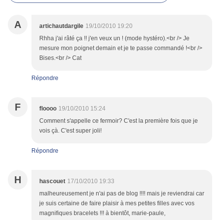
A
artichautdargile
19/10/2010 19:20
Rhha j'ai râté ça !! j'en veux un ! (mode hystéro).<br /> Je
mesure mon poignet demain et je te passe commandé !<br />
Bises.<br /> Cat
Répondre
F
floooo
19/10/2010 15:24
Comment s'appelle ce fermoir? C'est la première fois que je
vois çà. C'est super joli!
Répondre
H
hascouet
17/10/2010 19:33
malheureusement je n'ai pas de blog !!!! mais je reviendrai car
je suis certaine de faire plaisir à mes petites filles avec vos
magnifiques bracelets !!! à bientôt, marie-paule,