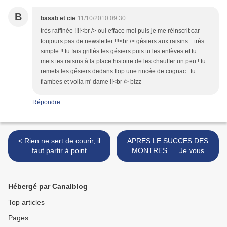
B
basab et cie
11/10/2010 09:30
très raffinée !!!!<br /> oui efface moi puis je me réinscrit car
toujours pas de newsletter !!!<br /> gésiers aux raisins .. très
simple !! tu fais grillés tes gésiers puis tu les enlèves et tu
mets tes raisins à la place histoire de les chauffer un peu ! tu
remets les gésiers dedans flop une rincée de cognac ..tu
flambes et voila m' dame !!<br /> bizz
Répondre
< Rien ne sert de courir, il
APRES LE SUCCES DES
faut partir à point
MONTRES .... Je vous
connais, >
Hébergé par Canalblog
Top articles
Pages