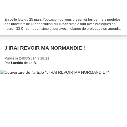
En cette fête du 25 mars, l'occasion de vous présenter les derniers modèles
des bracelets de l'Annonciation sur ruban simple tour avec breloques en
nacre - 33 € - sur ruban simple tour avec mélange de breloques en argent
massif et en nacre - 63 € - ou...
J'IRAI REVOIR MA NORMANDIE !
Publié le 24/03/2014 à 16:21
Par
Laetitia de La B