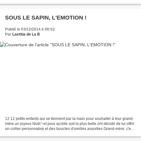
que je ne voudrais pas qu'il...
SOUS LE SAPIN, L'EMOTION !
Publié le 03/12/2014 à 08:52
Par
Laetitia de La B
12 12 petits-enfants qui se tiennent par la main pour souhaiter à leur grand-
mère un joyeux Noël ! et pour qu'elle soit la plus belle ont décidé de lui offrir
un collier personnalisé et des boucles d'oreilles assorties Grand-mère, c'est
toi la plus belle...