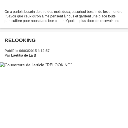
On a parfois besoin de dire des mots doux, et surtout besoin de les entendre
! Savoir que ceux qu'on aime pensent à nous et gardent une place toute
particulière pour nous dans leur coeur ! Quoi de plus doux de recevoir ces
mots sur un beau bijou et de...
RELOOKING
Publié le 06/03/2015 à 12:57
Par
Laetitia de La B