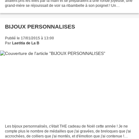
avaient pris les filles par la main et se préparaient à une ronde joyeuse, une
grand-mère se réjouissait de voir sa ribambelle à son poignet ! Un
magnifique bracelet personnalisé...
BIJOUX PERSONNALISES
Publié le 17/01/2015 à 13:00
Par
Laetitia de La B
Les bijoux personnalisés, c'était THE cadeau de Noël cette année ! Je ne
compte plus le nombre de médailles que j'ai gravées, de breloques que j'ai
accrochées, de colliers que j'ai montés, et d'émotion que j'ai contenue !