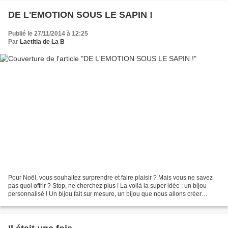
DE L'EMOTION SOUS LE SAPIN !
Publié le 27/11/2014 à 12:25
Par
Laetitia de La B
Pour Noël, vous souhaitez surprendre et faire plaisir ? Mais vous ne savez
pas quoi offrir ? Stop, ne cherchez plus ! La voilà la super idée : un bijou
personnalisé ! Un bijou fait sur mesure, un bijou que nous allons créer
ensemble. un bijou à son image,...