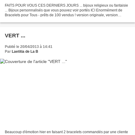
FAITS POUR VOUS CES DERNIERS JOURS ... bijoux religieux ou fantaisie
... Bijoux personnalisés que vous pouvez voir portés ICI Enormément de
Bracelets pour Tous - prêts de 100 vendus ! version originale, version
personnalisée version voire très originale...
VERT ...
Publié le 20/04/2013 à 14:41
Par
Laetitia de La B
Beaucoup d'émotion hier en faisant 2 bracelets commandés par une cliente