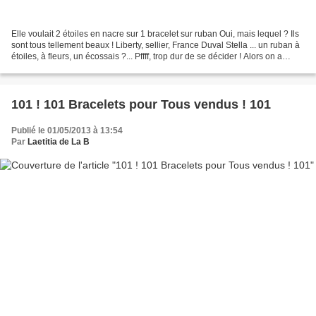
Elle voulait 2 étoiles en nacre sur 1 bracelet sur ruban Oui, mais lequel ? Ils
sont tous tellement beaux ! Liberty, sellier, France Duval Stella ... un ruban à
étoiles, à fleurs, un écossais ?... Pffff, trop dur de se décider ! Alors on a
trouvé l'astuce...
101 ! 101 Bracelets pour Tous vendus ! 101
Publié le 01/05/2013 à 13:54
Par
Laetitia de La B