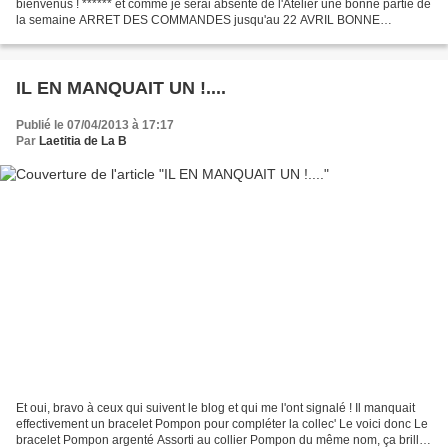
bienvenus ! ****** et comme je serai absente de l'Atelier une bonne partie de
la semaine ARRET DES COMMANDES jusqu'au 22 AVRIL BONNE
SEMAINE A TOUS !
IL EN MANQUAIT UN !....
Publié le 07/04/2013 à 17:17
Par
Laetitia de La B
Et oui, bravo à ceux qui suivent le blog et qui me l'ont signalé ! Il manquait
effectivement un bracelet Pompon pour compléter la collec' Le voici donc Le
bracelet Pompon argenté Assorti au collier Pompon du même nom, ça brille !