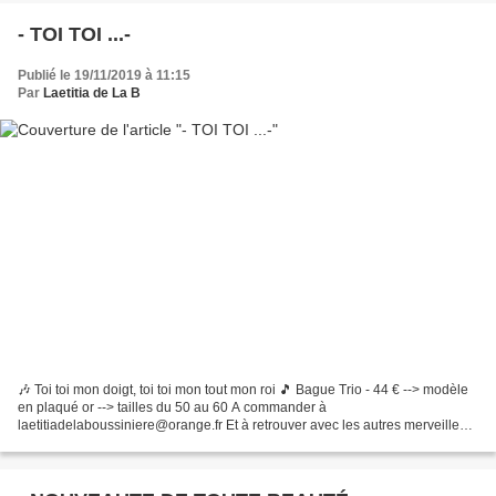
- TOI TOI ...-
Publié le 19/11/2019 à 11:15
Par
Laetitia de La B
🎶 Toi toi mon doigt, toi toi mon tout mon roi 🎵 Bague Trio - 44 € --> modèle
en plaqué or --> tailles du 50 au 60 A commander à
laetitiadelaboussiniere@orange.fr Et à retrouver avec les autres merveilles
de bagues ici http://www.laetitiadelaboussinie...