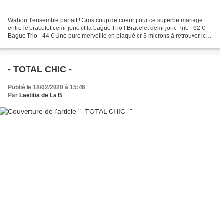
Wahou, l'ensemble parfait ! Gros coup de coeur pour ce superbe mariage
entre le bracelet demi-jonc et la bague Trio ! Bracelet demi-jonc Trio - 62 €
Bague Trio - 44 € Une pure merveille en plaqué or 3 microns à retrouver ici
http://www.laetitiadelaboussiniere.com/…/bijoux_…/index.html...
- TOTAL CHIC -
Publié le 18/02/2020 à 15:46
Par
Laetitia de La B