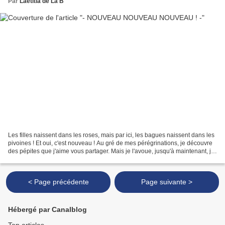
Par
Laetitia de La B
Les filles naissent dans les roses, mais par ici, les bagues naissent dans les
pivoines ! Et oui, c'est nouveau ! Au gré de mes pérégrinations, je découvre
des pépites que j'aime vous partager. Mais je l'avoue, jusqu'à maintenant, j'ai
gardé les jolies...
< Page précédente
Page suivante >
Hébergé par Canalblog