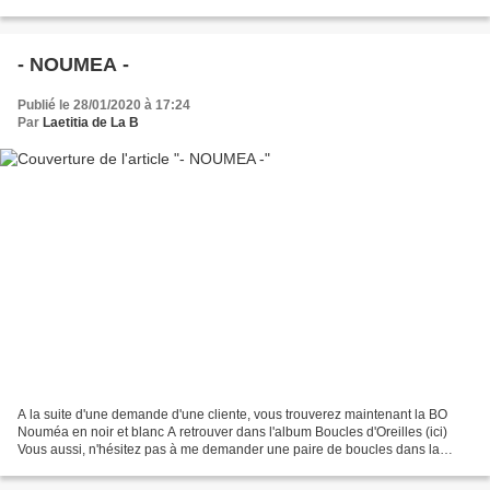
chaîne - 31 € - collier Perle...
- NOUMEA -
Publié le 28/01/2020 à 17:24
Par
Laetitia de La B
A la suite d'une demande d'une cliente, vous trouverez maintenant la BO
Nouméa en noir et blanc A retrouver dans l'album Boucles d'Oreilles (ici)
Vous aussi, n'hésitez pas à me demander une paire de boucles dans la
couleur dont vous rêvez ! Je serai heureuse...