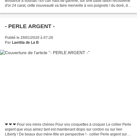
tendance à souhait ! En cuir haut de gamme, sur une base laiton recouverte
d'or 24 carat, cette nouveauté va faire merveille à vos poignets ! du doré, du
noir, du blanc pour un...
- PERLE ARGENT -
Publié le 29/01/2020 à 07:26
Par
Laetitia de La B
❤ ❤ ❤ Pour vos minis chéries Pour vos croquettes à croquer Le collier Perle
argent que vous aimez tant est maintenant dispo sur cordon ou sur lien
Liberty ! De beaux duo mère-fille en perspective ! - collier Perle argent sur