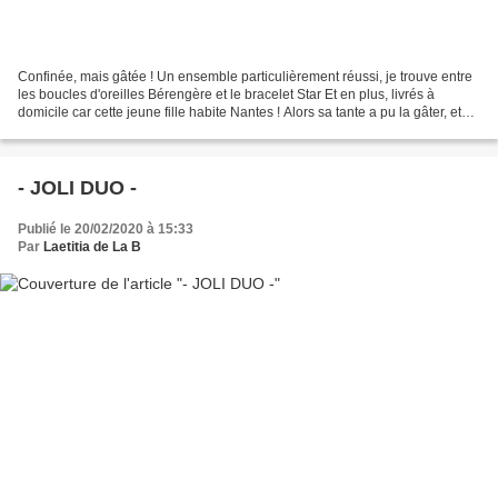
Confinée, mais gâtée ! Un ensemble particulièrement réussi, je trouve entre
les boucles d'oreilles Bérengère et le bracelet Star Et en plus, livrés à
domicile car cette jeune fille habite Nantes ! Alors sa tante a pu la gâter, et
moi lui déposer en cachette...
- JOLI DUO -
Publié le 20/02/2020 à 15:33
Par
Laetitia de La B