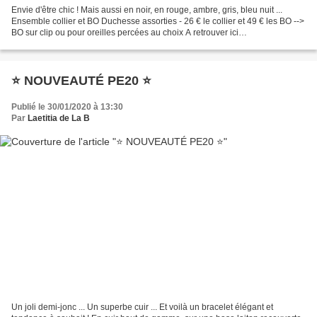
Envie d'être chic ! Mais aussi en noir, en rouge, ambre, gris, bleu nuit ...
Ensemble collier et BO Duchesse assorties - 26 € le collier et 49 € les BO -->
BO sur clip ou pour oreilles percées au choix A retrouver ici
http://www.laetitiadelaboussiniere.com/…/boucles…/index.html...
⭐ NOUVEAUTÉ PE20 ⭐
Publié le 30/01/2020 à 13:30
Par
Laetitia de La B
Un joli demi-jonc ... Un superbe cuir ... Et voilà un bracelet élégant et