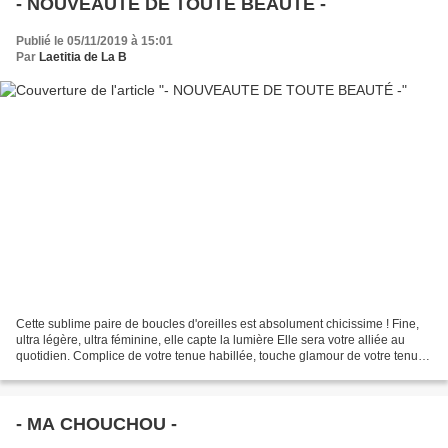
- NOUVEAUTE DE TOUTE BEAUTÉ -
Publié le 05/11/2019 à 15:01
Par
Laetitia de La B
Cette sublime paire de boucles d'oreilles est absolument chicissime ! Fine,
ultra légère, ultra féminine, elle capte la lumière Elle sera votre alliée au
quotidien. Complice de votre tenue habillée, touche glamour de votre tenue
décontractée ! BO Kelly...
- MA CHOUCHOU -