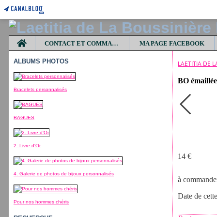
Home
CONTACT ET COMMANDES
MA PAGE FACEBOOK
ALBUMS PHOTOS
LAETITIA DE 
BO émaillée 
Bracelets personnalisés
BAGUES
2. Livre d'Or
14 €
4. Galerie de photos de bijoux personnalisés
à commander 
Date de cett
Pour nos hommes chéris