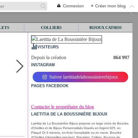
Connexion
+
Créer mon blog
LETS
COLLIERS
BIJOUX CATHOS
VISITEURS
Depuis la création
864 997
INSTAGRAM
Suivre laetitiadelaboussinierebijoux
PAGES FACEBOOK
Contacter le propriétaire du blog
LAETITIA DE LA BOUSSINIÈRE BIJOUX
Laetitia de La Boussinière Bijoux propose un large choix de Boucles
d'Oreilles et de Bijoux Personnalisés Gravés en Argent 925, en
Plaqué Or 3 microns, en Acier Inoxydable ou en nacre. Boucles
d'Oreilles (clip/oreilles percées), Bracelets, Colliers, Boutons de