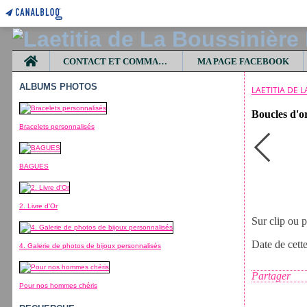
Home
CONTACT ET COMMANDES
MA PAGE FACEBOOK
ALBUMS PHOTOS
LAETITIA DE 
Boucles d'or
Bracelets personnalisés
BAGUES
2. Livre d'Or
Sur clip ou p
Date de cett
4. Galerie de photos de bijoux personnalisés
Partager
Pour nos hommes chéris