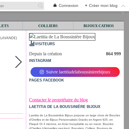
Connexion
+
Créer mon blog
LETS
COLLIERS
BIJOUX CATHOS
(LAVANDE)
VISITEURS
Depuis la création
864 999
INSTAGRAM
Suivre laetitiadelaboussinierebijoux
PAGES FACEBOOK
Contacter le propriétaire du blog
LAETITIA DE LA BOUSSINIÈRE BIJOUX
Laetitia de La Boussinière Bijoux propose un large choix de Boucles
d'Oreilles et de Bijoux Personnalisés Gravés en Argent 925, en
Plaqué Or 3 microns, en Acier Inoxydable ou en nacre. Boucles
d'Oreilles (clip/oreilles percées), Bracelets, Colliers, Boutons de