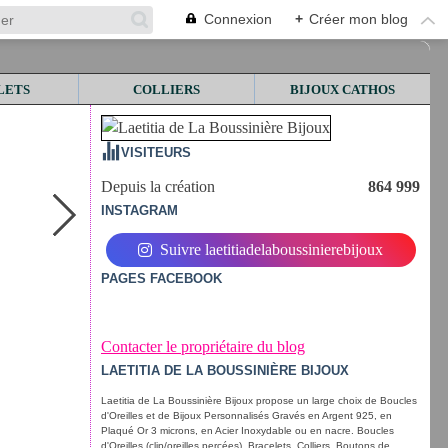
Connexion
+
Créer mon blog
LETS
COLLIERS
BIJOUX CATHOS
VISITEURS
Depuis la création
864 999
INSTAGRAM
Suivre laetitiadelaboussinierebijoux
PAGES FACEBOOK
Contacter le propriétaire du blog
LAETITIA DE LA BOUSSINIÈRE BIJOUX
Laetitia de La Boussinière Bijoux propose un large choix de Boucles
d'Oreilles et de Bijoux Personnalisés Gravés en Argent 925, en
Plaqué Or 3 microns, en Acier Inoxydable ou en nacre. Boucles
d'Oreilles (clip/oreilles percées), Bracelets, Colliers, Boutons de