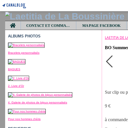
Home
CONTACT ET COMMANDES
MA PAGE FACEBOOK
ALBUMS PHOTOS
LAETITIA DE 
BO Summer (
Bracelets personnalisés
BAGUES
2. Livre d'Or
Sur clip ou p
4. Galerie de photos de bijoux personnalisés
9 €
à commander 
Pour nos hommes chéris