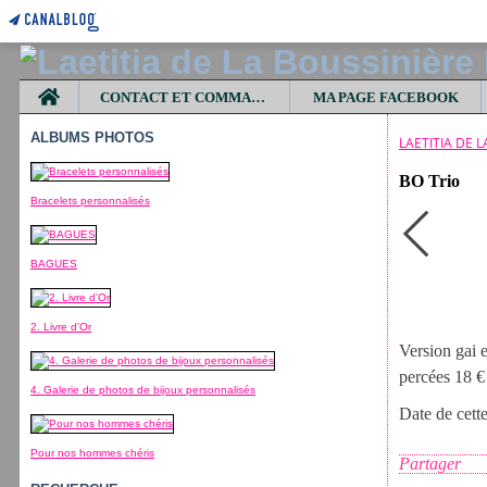
Home
CONTACT ET COMMANDES
MA PAGE FACEBOOK
ALBUMS PHOTOS
LAETITIA DE 
BO Trio
Bracelets personnalisés
BAGUES
2. Livre d'Or
Version gai e
percées 18 €
4. Galerie de photos de bijoux personnalisés
Date de cett
Pour nos hommes chéris
Partager