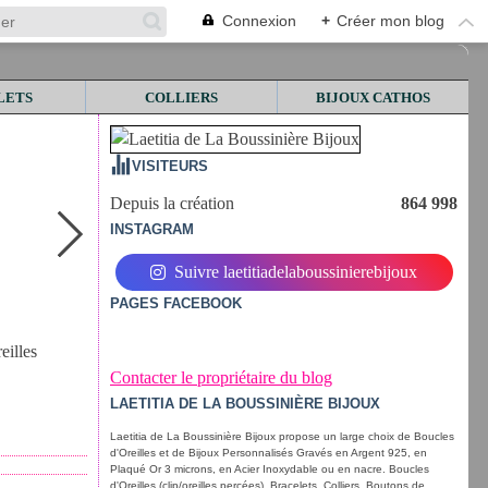
Connexion
+
Créer mon blog
LETS
COLLIERS
BIJOUX CATHOS
VISITEURS
Depuis la création
864 998
INSTAGRAM
Suivre laetitiadelaboussinierebijoux
PAGES FACEBOOK
eilles
Contacter le propriétaire du blog
LAETITIA DE LA BOUSSINIÈRE BIJOUX
Laetitia de La Boussinière Bijoux propose un large choix de Boucles
d'Oreilles et de Bijoux Personnalisés Gravés en Argent 925, en
Plaqué Or 3 microns, en Acier Inoxydable ou en nacre. Boucles
d'Oreilles (clip/oreilles percées), Bracelets, Colliers, Boutons de