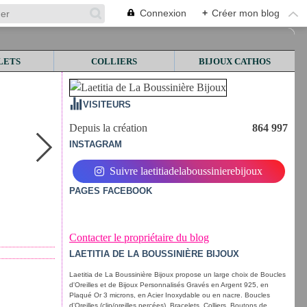
Connexion
+
Créer mon blog
LETS
COLLIERS
BIJOUX CATHOS
VISITEURS
Depuis la création
864 997
INSTAGRAM
Suivre laetitiadelaboussinierebijoux
PAGES FACEBOOK
Contacter le propriétaire du blog
LAETITIA DE LA BOUSSINIÈRE BIJOUX
Laetitia de La Boussinière Bijoux propose un large choix de Boucles
d'Oreilles et de Bijoux Personnalisés Gravés en Argent 925, en
Plaqué Or 3 microns, en Acier Inoxydable ou en nacre. Boucles
d'Oreilles (clip/oreilles percées), Bracelets, Colliers, Boutons de