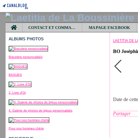
Home
CONTACT ET COMMANDES
MA PAGE FACEBOOK
ALBUMS PHOTOS
LAETITIA DE 
BO Joséphin
Bracelets personnalisés
BAGUES
2. Livre d'Or
Date de cett
4. Galerie de photos de bijoux personnalisés
Partager
Pour nos hommes chéris